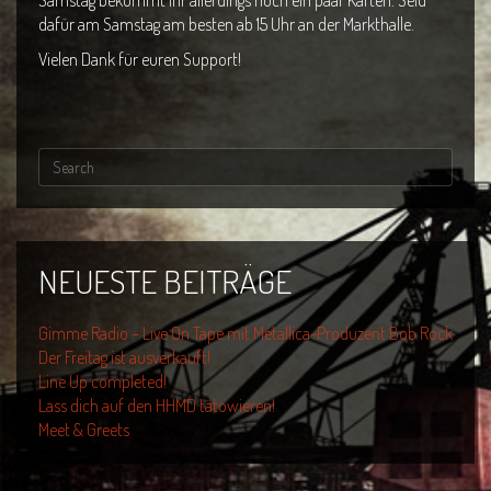
Samstag bekommt ihr allerdings noch ein paar Karten. Seid
dafür am Samstag am besten ab 15 Uhr an der Markthalle.
Vielen Dank für euren Support!
NEUESTE BEITRÄGE
Gimme Radio – Live On Tape mit Metallica-Produzent Bob Rock
Der Freitag ist ausverkauft!
Line Up completed!
Lass dich auf den HHMD tätowieren!
Meet & Greets