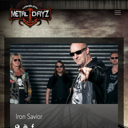
Toggle
naviga
Iron Savior