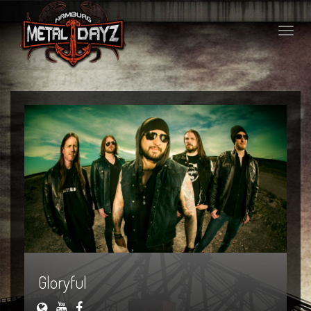
Toggle
naviga
Gloryful